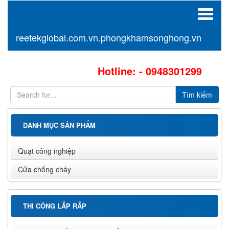
Toggle
navigat
reetekglobal.com.vn.phongkhamsonghong.vn
Hotline: - 0948301299
DANH MỤC SẢN PHẨM
Quạt công nghiệp
Cửa chống cháy
THI CÔNG LẮP RẮP