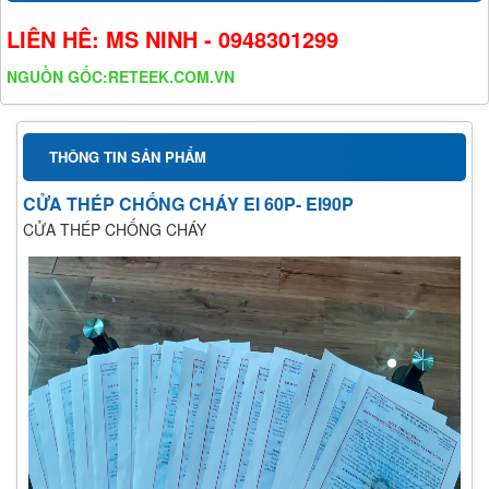
LIÊN HÊ: MS NINH - 0948301299
NGUỒN GỐC:RETEEK.COM.VN
THÔNG TIN SẢN PHẨM
CỬA THÉP CHỐNG CHÁY EI 60P- EI90P
CỬA THÉP CHỐNG CHÁY