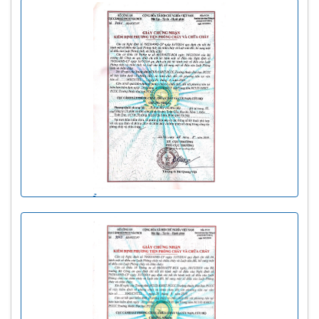
KIỂM ĐỊNH THẠCH CAO 120P