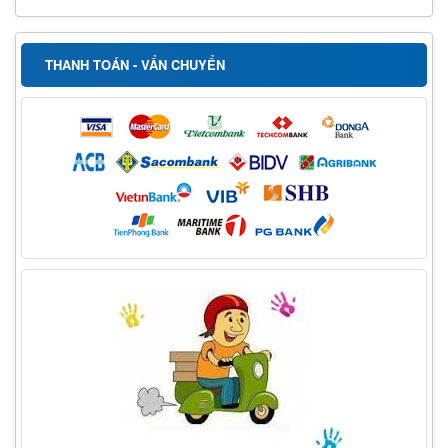
THANH TOÁN - VẨN CHUYỂN