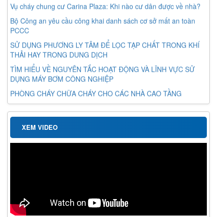
Vụ cháy chung cư Carina Plaza: Khi nào cư dân được về nhà?
Bộ Công an yêu cầu công khai danh sách cơ sở mất an toàn
PCCC
SỬ DỤNG PHƯƠNG LY TÂM ĐỂ LỌC TẠP CHẤT TRONG KHÍ
THẢI HAY TRONG DUNG DỊCH
TÌM HIỂU VỀ NGUYÊN TẮC HOẠT ĐỘNG VÀ LĨNH VỰC SỬ
DỤNG MÁY BƠM CÔNG NGHIỆP
PHÒNG CHÁY CHỮA CHÁY CHO CÁC NHÀ CAO TẦNG
XEM VIDEO