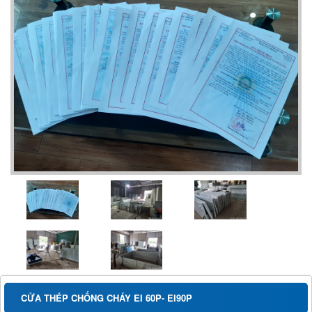
CỬA THÉP CHỐNG CHÁY EI 60P- EI90P