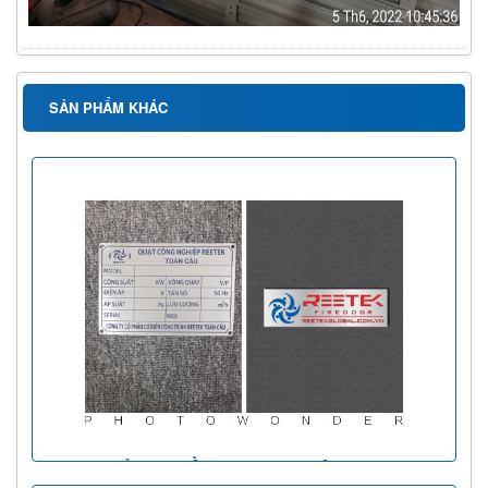
SẢN PHẨM KHÁC
TEM BẢN QUYỀN THƯƠNG HIỆU REETEK